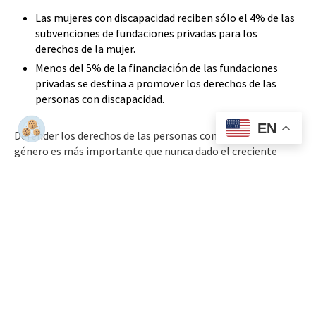
Las mujeres con discapacidad reciben sólo el 4% de las
subvenciones de fundaciones privadas para los
derechos de la mujer.
Menos del 5% de la financiación de las fundaciones
privadas se destina a promover los derechos de las
personas con discapacidad.
EN
Defender los derechos de las personas con discapacidad y de
género es más importante que nunca dado el creciente
autoritarismo, el aumento de las violaciones de los
derechos humanos, y los retrocesos en avances hacia la
igualdad de género.
La discapacidad y el género no son una cuestión de nicho. En
WEI nos aseguramos que los derechos de nuestra
comunidad sean prioridad y no se hagan a un lado, y para
lograrlo concentramos nuestros esfuerzos en fortalecer y
centrar los liderazgos de las feministas con discapacidad a
nivel nacional, regional y mundial; diseñando